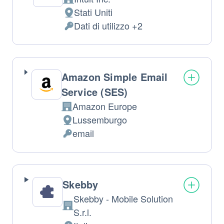
Azienda:
Stati Uniti
Luogo
Dati di utilizzo +2
del
Dati
trattamento:
Personali
trattati:
Amazon Simple Email
Service (SES)
Amazon Europe
Azienda:
Lussemburgo
Luogo
email
del
Dati
trattamento:
Personali
trattati:
Skebby
Skebby - Mobile Solution
Azienda:
S.r.l.