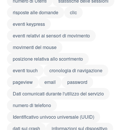
numero di Utenti
statistiche delle sessioni
risposte alle domande
clic
eventi keypress
eventi relativi ai sensori di movimento
movimenti del mouse
posizione relativa allo scorrimento
eventi touch
cronologia di navigazione
pageview
email
password
Dati comunicati durante l'utilizzo del servizio
numero di telefono
Identificativo univoco universale (UUID)
dati sui crash
informazioni sul dispositivo