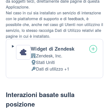
da soggetti terzi, direttamente dalle pagine di questa
Applicazione.
Nel caso in cui sia installato un servizio di interazione
con le piattaforme di supporto e di feedback, è
possibile che, anche nel caso gli Utenti non utilizzino il
servizio, lo stesso raccolga Dati di Utilizzo relativi alle
pagine in cui è installato.
Widget di Zendesk
Zendesk, Inc.
Azienda:
Stati Uniti
Luogo
Dati di utilizzo +1
del
Dati
trattamento:
Personali
trattati:
Interazioni basate sulla
posizione