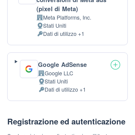
(pixel di Meta)
Meta Platforms, Inc.
Azienda:
Stati Uniti
Luogo
Dati di utilizzo +1
del
Dati
trattamento:
Personali
trattati:
Google AdSense
Google LLC
Azienda:
Stati Uniti
Luogo
Dati di utilizzo +1
del
Dati
trattamento:
Personali
trattati:
Registrazione ed autenticazione